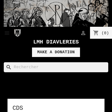
shopping_cart


(0)
LMH DIAVLERIES
MAKE A DONATION
search
CDS